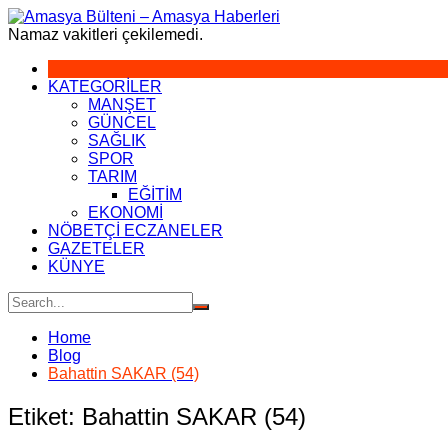
Skip
to
Namaz vakitleri çekilemedi.
content
KATEGORİLER
MANŞET
GÜNCEL
SAĞLIK
SPOR
TARIM
EĞİTİM
EKONOMİ
NÖBETÇİ ECZANELER
GAZETELER
KÜNYE
Home
Blog
Bahattin SAKAR (54)
Etiket:
Bahattin SAKAR (54)