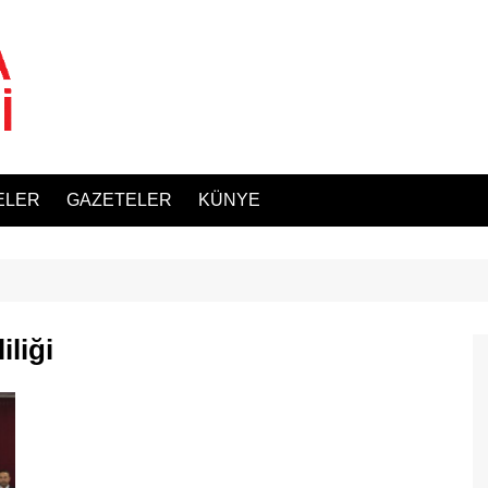
ELER
GAZETELER
KÜNYE
liği