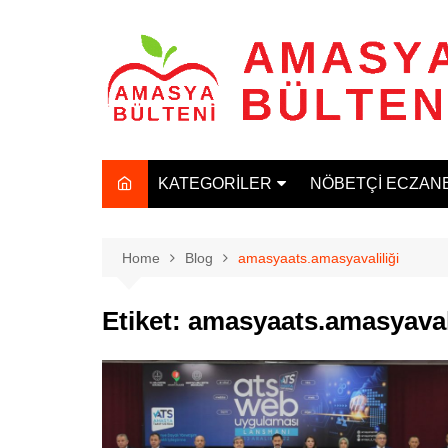
Skip
to
content
KATEGORİLER
NÖBETÇİ ECZAN
MANŞET
GÜNCEL
Home
Blog
amasyaats.amasyavaliliği
SAĞLIK
Etiket:
amasyaats.amasyavali
SPOR
TARIM
EĞİTİM
EKONOMİ