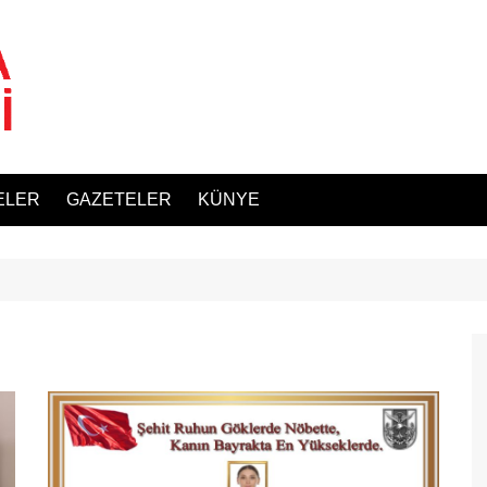
ELER
GAZETELER
KÜNYE