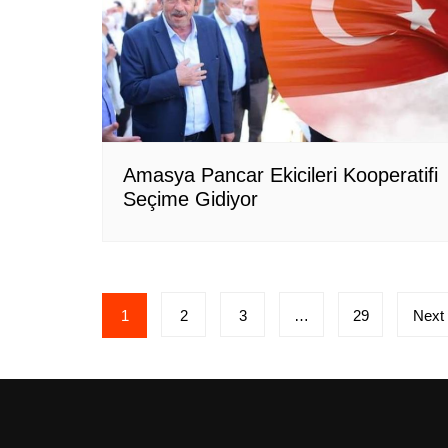
Amasya Pancar Ekicileri Kooperatifi
Seçime Gidiyor
Yazı
1
2
3
…
29
Next
sayfalandırması