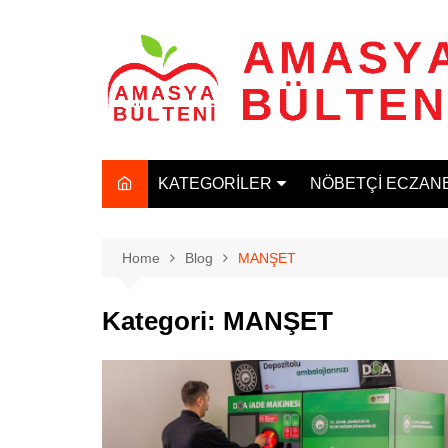
Skip
to
content
KATEGORİLER
NÖBETÇİ ECZAN
MANŞET
GÜNCEL
Home
Blog
MANŞET
SAĞLIK
Kategori:
MANŞET
SPOR
TARIM
EĞİTİM
EKONOMİ