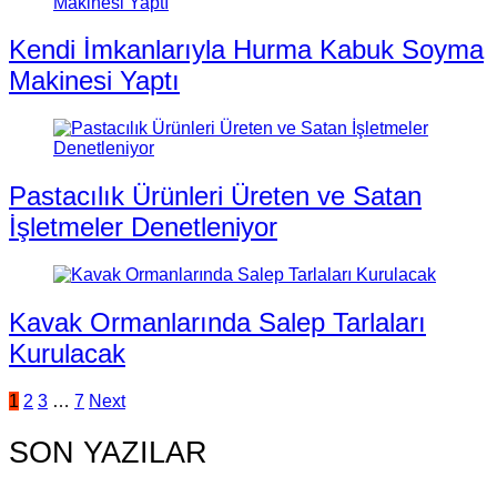
Kendi İmkanlarıyla Hurma Kabuk Soyma
Makinesi Yaptı
Pastacılık Ürünleri Üreten ve Satan
İşletmeler Denetleniyor
Kavak Ormanlarında Salep Tarlaları
Kurulacak
Yazı
1
2
3
…
7
Next
sayfalandırması
SON YAZILAR