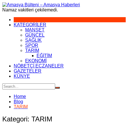
Skip
to
Namaz vakitleri çekilemedi.
content
KATEGORİLER
MANŞET
GÜNCEL
SAĞLIK
SPOR
TARIM
EĞİTİM
EKONOMİ
NÖBETÇİ ECZANELER
GAZETELER
KÜNYE
Home
Blog
TARIM
Kategori:
TARIM