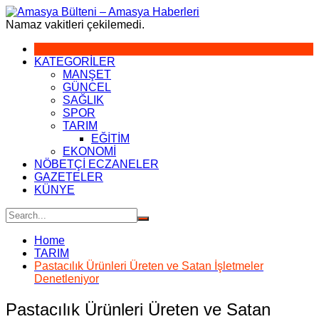
Skip
to
Namaz vakitleri çekilemedi.
content
KATEGORİLER
MANŞET
GÜNCEL
SAĞLIK
SPOR
TARIM
EĞİTİM
EKONOMİ
NÖBETÇİ ECZANELER
GAZETELER
KÜNYE
Home
TARIM
Pastacılık Ürünleri Üreten ve Satan İşletmeler
Denetleniyor
Pastacılık Ürünleri Üreten ve Satan