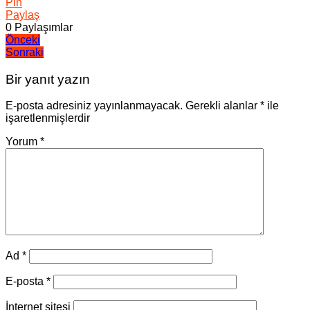
Pin
Paylaş
0
Paylaşımlar
Yazı
Önceki
Sonraki
gezinmesi
Bir yanıt yazın
E-posta adresiniz yayınlanmayacak.
Gerekli alanlar
*
ile
işaretlenmişlerdir
Yorum
*
Ad
*
E-posta
*
İnternet sitesi