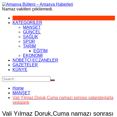
Skip
to
Namaz vakitleri çekilemedi.
content
KATEGORİLER
MANŞET
GÜNCEL
SAĞLIK
SPOR
TARIM
EĞİTİM
EKONOMİ
NÖBETÇİ ECZANELER
GAZETELER
KÜNYE
Home
MANŞET
Vali Yılmaz Doruk,Cuma namazı sonrası vatandaşlarla
vedalaştı
Vali Yılmaz Doruk,Cuma namazı sonrası