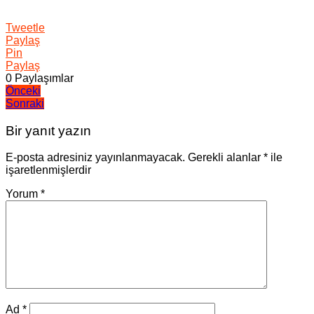
Tweetle
Paylaş
Pin
Paylaş
0
Paylaşımlar
Yazı
Önceki
Sonraki
gezinmesi
Bir yanıt yazın
E-posta adresiniz yayınlanmayacak.
Gerekli alanlar
*
ile
işaretlenmişlerdir
Yorum
*
Ad
*