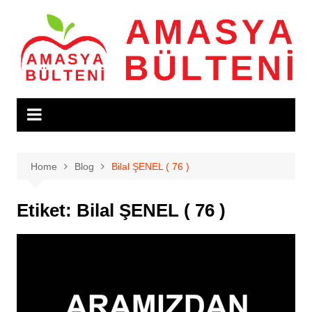
Skip
to
content
Home
Blog
Bilal ŞENEL ( 76 )
Etiket:
Bilal ŞENEL ( 76 )