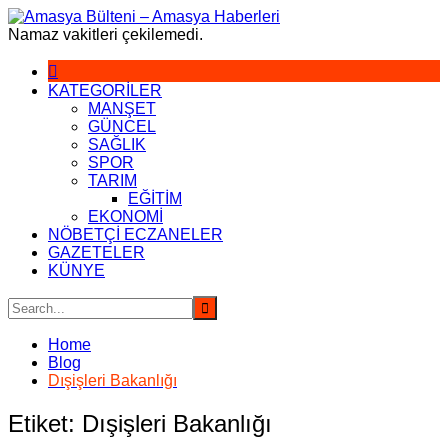
Skip
to
Namaz vakitleri çekilemedi.
content
KATEGORİLER
MANŞET
GÜNCEL
SAĞLIK
SPOR
TARIM
EĞİTİM
EKONOMİ
NÖBETÇİ ECZANELER
GAZETELER
KÜNYE
Home
Blog
Dışişleri Bakanlığı
Etiket:
Dışişleri Bakanlığı