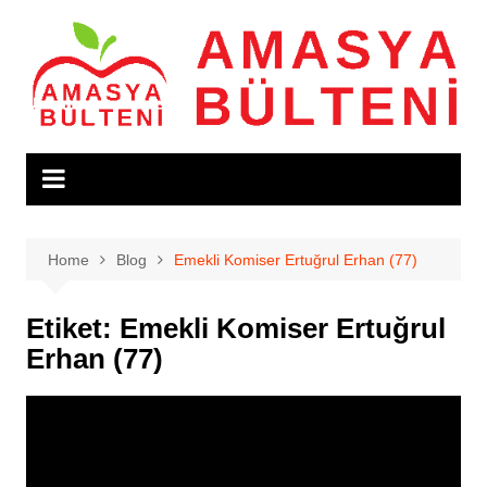
Skip
to
content
Home
Blog
Emekli Komiser Ertuğrul Erhan (77)
Etiket:
Emekli Komiser Ertuğrul
Erhan (77)