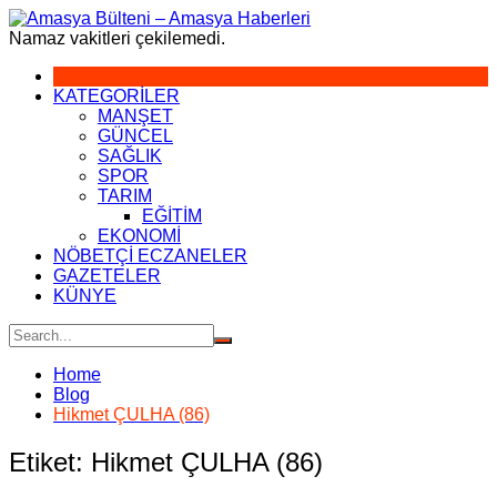
Skip
to
Namaz vakitleri çekilemedi.
content
KATEGORİLER
MANŞET
GÜNCEL
SAĞLIK
SPOR
TARIM
EĞİTİM
EKONOMİ
NÖBETÇİ ECZANELER
GAZETELER
KÜNYE
Home
Blog
Hikmet ÇULHA (86)
Etiket:
Hikmet ÇULHA (86)