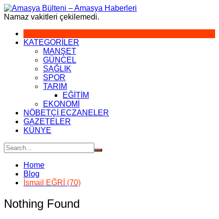
Skip
to
Namaz vakitleri çekilemedi.
content
KATEGORİLER
MANŞET
GÜNCEL
SAĞLIK
SPOR
TARIM
EĞİTİM
EKONOMİ
NÖBETÇİ ECZANELER
GAZETELER
KÜNYE
Home
Blog
İsmail EĞRİ (70)
Nothing Found