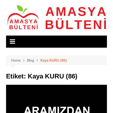
Skip
to
content
Home
Blog
Kaya KURU (86)
Etiket:
Kaya KURU (86)