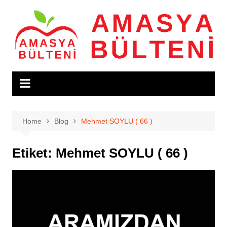
Skip
to
content
Home
Blog
Mehmet SOYLU ( 66 )
Etiket:
Mehmet SOYLU ( 66 )