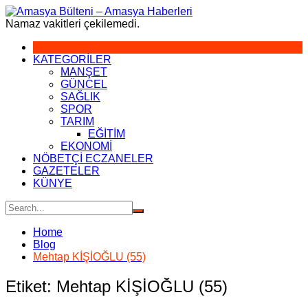
Skip
to
Namaz vakitleri çekilemedi.
content
KATEGORİLER
MANŞET
GÜNCEL
SAĞLIK
SPOR
TARIM
EĞİTİM
EKONOMİ
NÖBETÇİ ECZANELER
GAZETELER
KÜNYE
Home
Blog
Mehtap KİŞİOĞLU (55)
Etiket:
Mehtap KİŞİOĞLU (55)