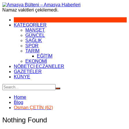
Skip
to
Namaz vakitleri çekilemedi.
content
KATEGORİLER
MANŞET
GÜNCEL
SAĞLIK
SPOR
TARIM
EĞİTİM
EKONOMİ
NÖBETÇİ ECZANELER
GAZETELER
KÜNYE
Home
Blog
Osman ÇETİN (62)
Nothing Found