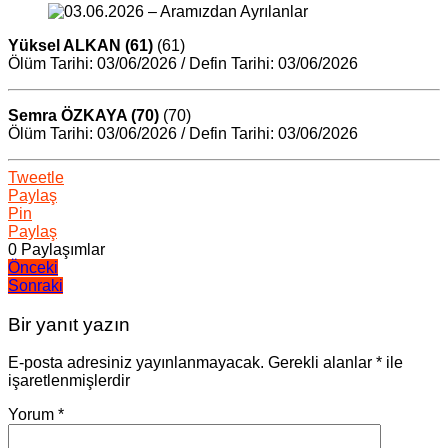
Yüksel ALKAN (61)
(61)
Ölüm Tarihi: 03/06/2026 / Defin Tarihi: 03/06/2026
Semra ÖZKAYA (70)
(70)
Ölüm Tarihi: 03/06/2026 / Defin Tarihi: 03/06/2026
Tweetle
Paylaş
Pin
Paylaş
0
Paylaşımlar
Yazı
Önceki
Sonraki
gezinmesi
Bir yanıt yazın
E-posta adresiniz yayınlanmayacak.
Gerekli alanlar
*
ile
işaretlenmişlerdir
Yorum
*