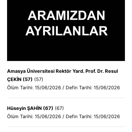
Amasya Üniversitesi Rektör Yard. Prof. Dr. Resul
ÇEKİN (57)
(57)
Ölüm Tarihi: 15/06/2026 / Defin Tarihi: 15/06/2026
Hüseyin ŞAHİN (67)
(67)
Ölüm Tarihi: 15/06/2026 / Defin Tarihi: 15/06/2026