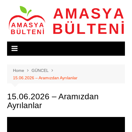
Skip
to
content
Home
GÜNCEL
15.06.2026 – Aramızdan Ayrılanlar
15.06.2026 – Aramızdan
Ayrılanlar