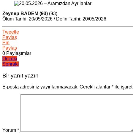
Zeynep BADEM (93)
(93)
Ölüm Tarihi: 20/05/2026 / Defin Tarihi: 20/05/2026
Tweetle
Paylaş
Pin
Paylaş
0
Paylaşımlar
Yazı
Önceki
Sonraki
gezinmesi
Bir yanıt yazın
E-posta adresiniz yayınlanmayacak.
Gerekli alanlar
*
ile işare
Yorum
*