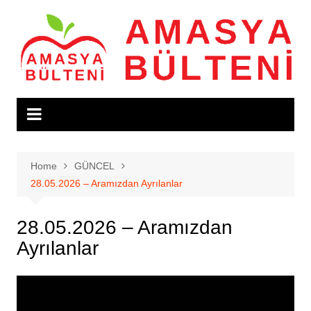
Skip
to
content
Home
GÜNCEL
28.05.2026 – Aramızdan Ayrılanlar
28.05.2026 – Aramızdan
Ayrılanlar