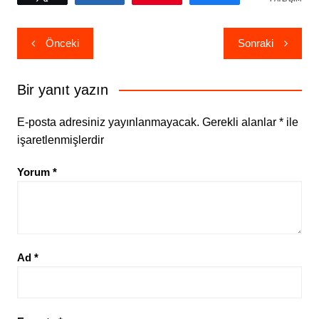
Yazı
Önceki
Sonraki
gezinmesi
Bir yanıt yazın
E-posta adresiniz yayınlanmayacak.
Gerekli alanlar
*
ile
işaretlenmişlerdir
Yorum
*
Ad
*