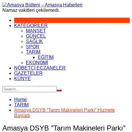
Skip
to
Namaz vakitleri çekilemedi.
content
KATEGORİLER
MANŞET
GÜNCEL
SAĞLIK
SPOR
TARIM
EĞİTİM
EKONOMİ
NÖBETÇİ ECZANELER
GAZETELER
KÜNYE
Home
TARIM
Amasya DSYB ”Tarım Makineleri Parkı” Hizmete
Başladı
Amasya DSYB ”Tarım Makineleri Parkı”