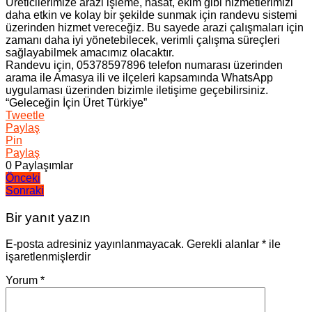
Üreticilerimize arazi işleme, hasat, ekim gibi hizmetlerimizi
daha etkin ve kolay bir şekilde sunmak için randevu sistemi
üzerinden hizmet vereceğiz. Bu sayede arazi çalışmaları için
zamanı daha iyi yönetebilecek, verimli çalışma süreçleri
sağlayabilmek amacımız olacaktır.
Randevu için, 05378597896 telefon numarası üzerinden
arama ile Amasya ili ve ilçeleri kapsamında WhatsApp
uygulaması üzerinden bizimle iletişime geçebilirsiniz.
“Geleceğin İçin Üret Türkiye”
Tweetle
Paylaş
Pin
Paylaş
0
Paylaşımlar
Yazı
Önceki
Sonraki
gezinmesi
Bir yanıt yazın
E-posta adresiniz yayınlanmayacak.
Gerekli alanlar
*
ile
işaretlenmişlerdir
Yorum
*