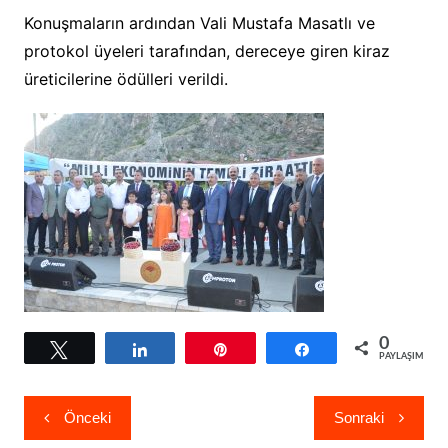
Konuşmaların ardından Vali Mustafa Masatlı ve
protokol üyeleri tarafından, dereceye giren kiraz
üreticilerine ödülleri verildi.
0
Tweetle
Paylaş
Pin
Paylaş
PAYLAŞIMLAR
Yazı
Önceki
Sonraki
gezinmesi