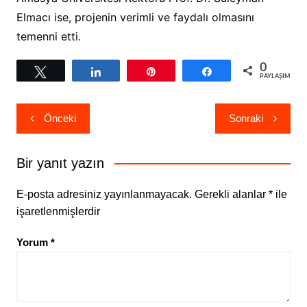
Elmacı ise, projenin verimli ve faydalı olmasını
temenni etti.
0
Tweetle
Paylaş
Pin
Paylaş
PAYLAŞIMLAR
Yazı
Önceki
Sonraki
gezinmesi
Bir yanıt yazın
E-posta adresiniz yayınlanmayacak.
Gerekli alanlar
*
ile
işaretlenmişlerdir
Yorum
*