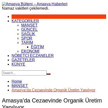
Skip
to
Namaz vakitleri çekilemedi.
content
KATEGORİLER
MANŞET
GÜNCEL
SAĞLIK
SPOR
TARIM
EĞİTİM
EKONOMİ
NÖBETÇİ ECZANELER
GAZETELER
KÜNYE
Home
MANŞET
Amasya’da Cezaevinde Organik Üretim Yapılıyor
Amasya’da Cezaevinde Organik Üretim
Yapılıyor