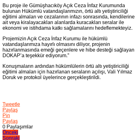
Bu proje ile Gümüşhacıköy Açık Ceza İnfaz Kurumunda
bulunan Hükümlü vatandaşlarımızın, örtü altı yetiştiriciliği
eğitimi almaları ve cezalarının infazı sonrasında, kendilerine
ait veya kiralayacakları alanlarda kuracakları seralar ile
ekonomi ve istihdama katkı sağlamalarını hedeflemekteyiz.
Projemizin Açık Ceza İnfaz Kurumu ile hükümlü
vatandaşlarımıza hayırlı olmasını diliyor, projenin
hazırlanmasında emeği geçenlere ve hibe desteği sağlayan
DOKAP’a teşekkür ediyorum.”
Konuşmaların ardından hükümlülerin örtü altı yetiştiriciliği
eğitimi almaları için hazırlanan seraların açılışı, Vali Yılmaz
Doruk ve protokol üyelerince gerçekleştirildi.
Tweetle
Paylaş
Pin
Paylaş
0
Paylaşımlar
Yazı
Önceki
Sonraki