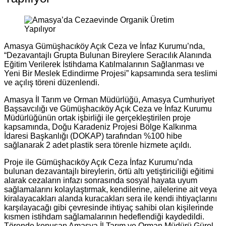
Amasya Gümüşhacıköy Açık Ceza ve İnfaz Kurumu’nda,
“Dezavantajlı Grupta Bulunan Bireylere Seracılık Alanında
Eğitim Verilerek İstihdama Katılmalarının Sağlanması ve
Yeni Bir Meslek Edindirme Projesi” kapsamında sera teslimi
ve açılış töreni düzenlendi.
Amasya İl Tarım ve Orman Müdürlüğü, Amasya Cumhuriyet
Başsavcılığı ve Gümüşhacıköy Açık Ceza ve İnfaz Kurumu
Müdürlüğünün ortak işbirliği ile gerçekleştirilen proje
kapsamında, Doğu Karadeniz Projesi Bölge Kalkınma
İdaresi Başkanlığı (DOKAP) tarafından %100 hibe
sağlanarak 2 adet plastik sera törenle hizmete açıldı.
Proje ile Gümüşhacıköy Açık Ceza İnfaz Kurumu’nda
bulunan dezavantajlı bireylerin, örtü altı yetiştiriciliği eğitimi
alarak cezaların infazı sonrasında sosyal hayata uyum
sağlamalarını kolaylaştırmak, kendilerine, ailelerine ait veya
kiralayacakları alanda kuracakları sera ile kendi ihtiyaçlarını
karşılayacağı gibi çevresinde ihtiyaç sahibi olan kişilerinde
kısmen istihdam sağlamalarının hedeflendiği kaydedildi.
Törende konuşan Amasya İl Tarım ve Orman Müdürü Gürol