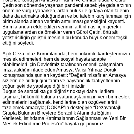
Çetin son dönemde yaşanan pandemi sebebiyle gıda arzının
önemine vurgu yaparken, artan nüfus ile gıdaya olan talebin
daha da artmakta olduğundan ve bu talebin karşılanması için
birim alanda alınan verimin arttırılması gerektiğini kaydetti.
Birim alandan elde edilen verimin arttırılması için gerekli
uygulamalardan da örnekler veren Gürol Çetin, örtü altı
yetiştiriciliğin geliştirilmesinin bu konuda büyük önem teşkil
ettiğini söyledi.
Açık Ceza İnfaz Kurumlarında, hem hükümlü kardeşlerimizin
meslek edinmeleri, hem de sosyal hayata adapte
olabilmeleri için Devletimiz tarafından önemli çalışmalara
imza atıldığını ifade eden Amasya Valisi Yılmaz Doruk
konuşmasında şunları kaydetti: “Değerli misafirler, Amasya
sizlerin de bildiği gibi tarım ve hayvancılık faaliyetlerinin
yoğun şekilde yapılageldiği bir ilimizdir.
Bugün de seracılıkta geldiğimiz noktayı daha ilerilere
taşımak, hükümlü bulunan vatandaşlarımızın yeni bir meslek
edinmelerini sağlamak, kendilerine olan özgüvenlerini
tazelemek amacıyla; DOKAP’ın desteğiyle “Dezavantajlı
Grupta Bulunan Bireylere Seracılık Alanında Eğitim
Verilerek, İstihdama Katılmalarının Sağlanması ve Yeni Bir
Meslek Edindirme Projesi’ni” hayata geçiriyoruz.