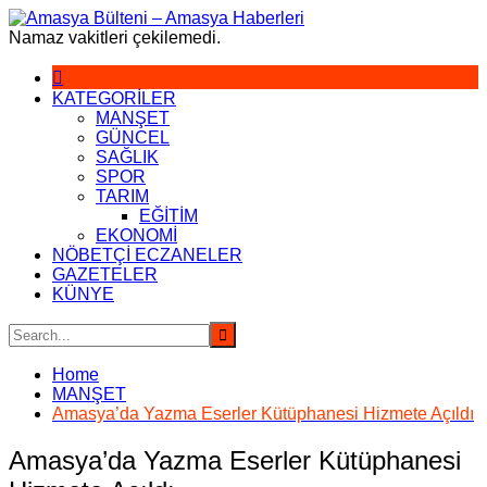
Skip
to
Namaz vakitleri çekilemedi.
content
KATEGORİLER
MANŞET
GÜNCEL
SAĞLIK
SPOR
TARIM
EĞİTİM
EKONOMİ
NÖBETÇİ ECZANELER
GAZETELER
KÜNYE
Home
MANŞET
Amasya’da Yazma Eserler Kütüphanesi Hizmete Açıldı
Amasya’da Yazma Eserler Kütüphanesi