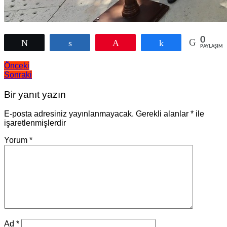
0
Tweetle
Paylaş
Pin
Paylaş
PAYLAŞIML
Yazı
Önceki
Sonraki
gezinmesi
Bir yanıt yazın
E-posta adresiniz yayınlanmayacak.
Gerekli alanlar
*
ile
işaretlenmişlerdir
Yorum
*
Ad
*