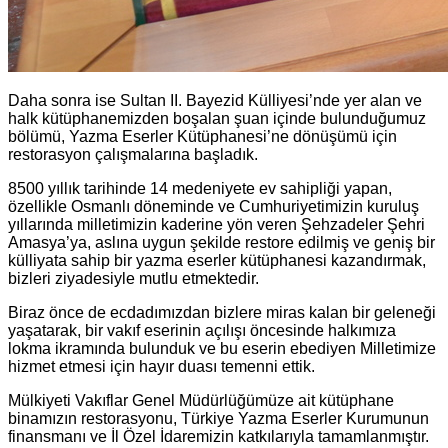
Daha sonra ise Sultan II. Bayezid Külliyesi’nde yer alan ve
halk kütüphanemizden boşalan şuan içinde bulunduğumuz
bölümü, Yazma Eserler Kütüphanesi’ne dönüşümü için
restorasyon çalışmalarına başladık.
8500 yıllık tarihinde 14 medeniyete ev sahipliği yapan,
özellikle Osmanlı döneminde ve Cumhuriyetimizin kuruluş
yıllarında milletimizin kaderine yön veren Şehzadeler Şehri
Amasya’ya, aslına uygun şekilde restore edilmiş ve geniş bir
külliyata sahip bir yazma eserler kütüphanesi kazandırmak,
bizleri ziyadesiyle mutlu etmektedir.
Biraz önce de ecdadımızdan bizlere miras kalan bir geleneği
yaşatarak, bir vakıf eserinin açılışı öncesinde halkımıza
lokma ikramında bulunduk ve bu eserin ebediyen Milletimize
hizmet etmesi için hayır duası temenni ettik.
Mülkiyeti Vakıflar Genel Müdürlüğümüze ait kütüphane
binamızın restorasyonu, Türkiye Yazma Eserler Kurumunun
finansmanı ve İl Özel İdaremizin katkılarıyla tamamlanmıştır.