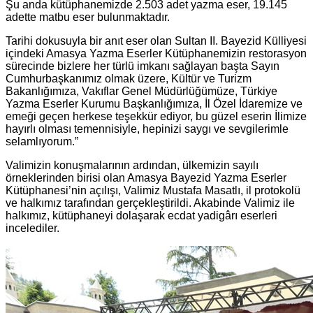
Şu anda kütüphanemizde 2.503 adet yazma eser, 19.145
adette matbu eser bulunmaktadır.
Tarihi dokusuyla bir anıt eser olan Sultan II. Bayezid Külliyesi
içindeki Amasya Yazma Eserler Kütüphanemizin restorasyon
sürecinde bizlere her türlü imkanı sağlayan başta Sayın
Cumhurbaşkanımız olmak üzere, Kültür ve Turizm
Bakanlığımıza, Vakıflar Genel Müdürlüğümüze, Türkiye
Yazma Eserler Kurumu Başkanlığımıza, İl Özel İdaremize ve
emeği geçen herkese teşekkür ediyor, bu güzel eserin İlimize
hayırlı olması temennisiyle, hepinizi saygı ve sevgilerimle
selamlıyorum.”
Valimizin konuşmalarının ardından, ülkemizin sayılı
örneklerinden birisi olan Amasya Bayezid Yazma Eserler
Kütüphanesi’nin açılışı, Valimiz Mustafa Masatlı, il protokolü
ve halkımız tarafından gerçekleştirildi. Akabinde Valimiz ile
halkımız, kütüphaneyi dolaşarak ecdat yadigârı eserleri
incelediler.