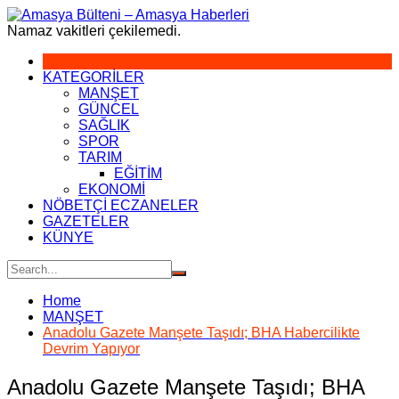
Skip
to
Namaz vakitleri çekilemedi.
content
KATEGORİLER
MANŞET
GÜNCEL
SAĞLIK
SPOR
TARIM
EĞİTİM
EKONOMİ
NÖBETÇİ ECZANELER
GAZETELER
KÜNYE
Home
MANŞET
Anadolu Gazete Manşete Taşıdı; BHA Habercilikte
Devrim Yapıyor
Anadolu Gazete Manşete Taşıdı; BHA