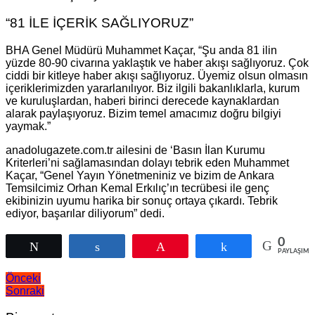
“81 İLE İÇERİK SAĞLIYORUZ”
BHA Genel Müdürü Muhammet Kaçar, “Şu anda 81 ilin
yüzde 80-90 civarına yaklaştık ve haber akışı sağlıyoruz. Çok
ciddi bir kitleye haber akışı sağlıyoruz. Üyemiz olsun olmasın
içeriklerimizden yararlanılıyor. Biz ilgili bakanlıklarla, kurum
ve kuruluşlardan, haberi birinci derecede kaynaklardan
alarak paylaşıyoruz. Bizim temel amacımız doğru bilgiyi
yaymak.”
anadolugazete.com.tr ailesini de ‘Basın İlan Kurumu
Kriterleri’ni sağlamasından dolayı tebrik eden Muhammet
Kaçar, “Genel Yayın Yönetmeniniz ve bizim de Ankara
Temsilcimiz Orhan Kemal Erkılıç’ın tecrübesi ile genç
ekibinizin uyumu harika bir sonuç ortaya çıkardı. Tebrik
ediyor, başarılar diliyorum” dedi.
0
Tweetle
Paylaş
Pin
Paylaş
PAYLAŞIML
Yazı
Önceki
Sonraki
gezinmesi