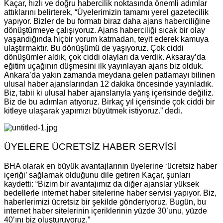
Kaçar, hızlı ve doğru habercilik noktasında önemli adımlar
attıklarını belirterek, “Üyelerimizin tamamı yerel gazetecilik
yapıyor. Bizler de bu formatı biraz daha ajans haberciliğine
dönüştürmeye çalışıyoruz. Ajans haberciliği sıcak bir olay
yaşandığında hiçbir yorum katmadan, teyit ederek kamuya
ulaştırmaktır. Bu dönüşümü de yaşıyoruz. Çok ciddi
dönüşümler aldık, çok ciddi olayları da verdik. Aksaray’da
eğitim uçağının düşmesini ilk yayınlayan ajans biz olduk.
Ankara’da yakın zamanda meydana gelen patlamayı bilinen
ulusal haber ajanslarından 12 dakika öncesinde yayınladık.
Biz, tabii ki ulusal haber ajanslarıyla yarış içerisinde değiliz.
Biz de bu adımları atıyoruz. Birkaç yıl içerisinde çok ciddi bir
kitleye ulaşarak yapımızı büyütmek istiyoruz.” dedi.
ÜYELERE ÜCRETSİZ HABER SERVİSİ
BHA olarak en büyük avantajlarının üyelerine ‘ücretsiz haber
içeriği’ sağlamak olduğunu dile getiren Kaçar, şunları
kaydetti: “Bizim bir avantajımız da diğer ajanslar yüksek
bedellerle internet haber sitelerine haber servisi yapıyor. Biz,
haberlerimizi ücretsiz bir şekilde gönderiyoruz. Bugün, bu
internet haber sitelerinin içeriklerinin yüzde 30’unu, yüzde
40’ını biz oluşturuyoruz.”