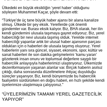
Ülkedeki en büyük eksikliğin ‘yerel haber’ olduğunu
söyleyen Muhammet Kaçar, şöyle devam etti:
“Türkiye’de üç tane büyük haber ajansı bir alana kanalize
olmuş. Ülkede bir şey eksik. Yerellerde çok önemli
gündemler var. Burası eksik kalıyor. Biz, BHA olarak, her ilin
kendi gündemini ulusala taşımaya gayret ediyoruz. Biz, yerel
haberciliği bir nevi ulusala taşımış olduk. Yerelde internet
haberciliği yapanlar artık bir ulusal haber ajansının parçası
oldukları için o haberleri de ulusala taşımış oluyoruz. Yerel
haberlerin yanı sıra güncel, siyaset, ekonomi, spor, kültür ve
sanat haberleri ile son dakika gelişmelerini ‘kamu yararı’
gözeterek insan onuru ve toplumsal değerlere saygılı bir
habercilik anlayışıyla haberlerimizi ulaştırıyoruz. Ülkemizde
dezenformasyon yaşanan alanlar var. Birçok haberin asılsız
çıktığı, daha sonrasında düzeltmelere ihtiyaç duyulduğu
süreçler yaşanıyor. Biz, kendi bünyemizde bu habercilik
faaliyetini sürdürürken en doğru haberi, en hızlı şekilde kendi
üyelerimize ulaştırmaya çalışıyoruz.”
“ÜYELERİMİZİN TAMAMI YEREL GAZETECİLİK
YAPIYOR”