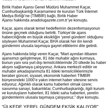
Birlik Haber Ajansı Genel Müdürü Muhammet Kaçar,
Cumhurbaşkanlığı Kararnamesi ile kurulan Türk İnternet
Medya Birliği’ne (TİMBİR) bağlı, Birlik Haber
Ajansı hakkında anadolugazete.com.tr’ye konuştu.
Kaçar, ajans olarak temel hedeflerinin dezenformasyonun
önüne geçmek olduğunu belirtti. Türkiye’de ajans
haberciliğinde en büyük eksikliğin ‘yerel gündem’ olduğunu
söyleyen Muhammet Kaçar, BHA olarak her ilin kendi
gündemini ulusala taşımaya gayret ettiklerini dile getirdi.
Ajans hakkında bilgi veren Kaçar, “Mart ayından itibaren
ajansımızı geliştirmeye, 81 ilde muhabir ağını kurmaya,
bunun yanı sıra yurt dışı temsilciliklerinde 20 ülkede bu haber
akışını sağlamaya çalışıyoruz. Ankara merkezli editör ve
muhabir arkadaşlarımızla 81 ildeki temsilciliklerimizle
beraber güncel, siyaset, ekonomik haberleri TİMBİR
bünyesindeki 1000’e yakın internet haber sitesine servis
ediyoruz. Ağırlıklı olarak kamu haberleri olmak üzere;
savunma sanayi, bakanlıklar, Cumhurbaşkanlığı, ilgili kurum
ve kuruluşların haberleri, 81 ildeki saha haberleri, yerelin
gündemlerini ulusala taşımaya çalışıyoruz.” diye konuştu.
“ÜLKEDE YEREL GÜNDEM EKSİK KALIYOR”