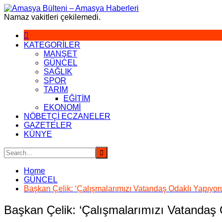
Skip
to
Namaz vakitleri çekilemedi.
content
KATEGORİLER
MANŞET
GÜNCEL
SAĞLIK
SPOR
TARIM
EĞİTİM
EKONOMİ
NÖBETÇİ ECZANELER
GAZETELER
KÜNYE
Home
GÜNCEL
Başkan Çelik: ‘Çalışmalarımızı Vatandaş Odaklı Yapıyor
Başkan Çelik: ‘Çalışmalarımızı Vatandaş 