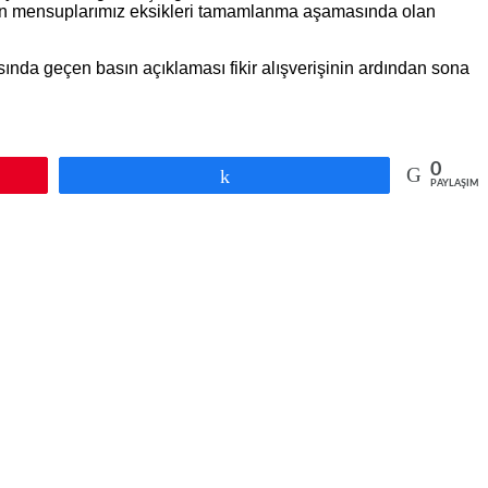
sın mensuplarımız eksikleri tamamlanma aşamasında olan
sında geçen basın açıklaması fikir alışverişinin ardından sona
0
Paylaş
PAYLAŞIML