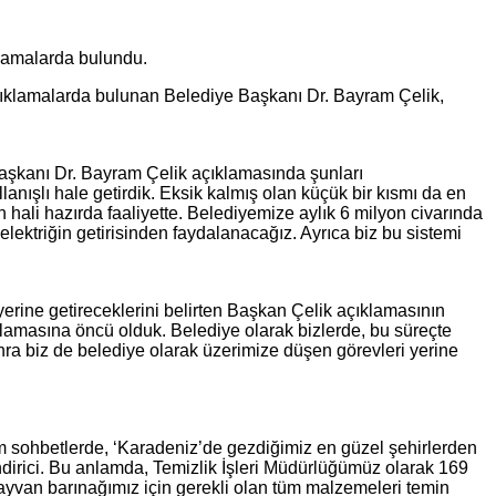
klamalarda bulundu.
ıklamalarda bulunan Belediye Başkanı Dr. Bayram Çelik,
 Başkanı Dr. Bayram Çelik açıklamasında şunları
llanışlı hale getirdik. Eksik kalmış olan küçük bir kısmı da en
hali hazırda faaliyette. Belediyemize aylık 6 milyon civarında
elektriğin getirisinden faydalanacağız. Ayrıca biz bu sistemi
erine getireceklerini belirten Başkan Çelik açıklamasının
aşlamasına öncü olduk. Belediye olarak bizlerde, bu süreçte
onra biz de belediye olarak üzerimize düşen görevleri yerine
ğım sohbetlerde, ‘Karadeniz’de gezdiğimiz en güzel şehirlerden
indirici. Bu anlamda, Temizlik İşleri Müdürlüğümüz olarak 169
hayvan barınağımız için gerekli olan tüm malzemeleri temin