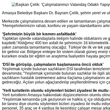
Amasya Belediye Başkanı Dr. Bayram Çelik, şehrin yerel ve u
Merkezde çalışmalarına devam edilen ve tamamlanan çalışmal
“Hemşehrilerimizin rahatı, konforu ve yaşam standartlarını artı
‘Şehrimizin büyük bir kısmını asfaltladık’
Yaptıkları işlerde vatandaşlarla iletişim halinde olduklarını 
kaydetti;“Aldığımız 400 ton asfalt ile şehrimizin 16 kilometreli
yakın zamanda tamamlamış olacağız. Türkiye’de ilk ve tek yapıl
bir getirisi var. Bölgeye entegre bir sistem olarak güneş enerji
kurarken orada bir eğitim ve araştırma faaliyetini hayata geçir
‘DSİ ile görüşüp, çalışmaların başlamasına öncü olduk’
Yeşilırmak içinde bulunan sazlıkların DSİ tarafından temizlen
devamında; “Yeşilırmak içerisinde bulunan sazlıklar ile ilgili 
sazlıkların hastalık üretmemesi adına ilaçlama çalışmalarını a
getireceğiz. Açılan yolun ağaçlandırılıp yeşillendirilmesi için
‘Yerli turistlerin olumlu söylemleri bizleri ziyadesi ile mutlu
Yerli turistlerin Amasya hakkındaki düşüncelerinin olumlu olmas
“Yeşilırmak kenarında çok geziyorum ve halkla iç içe olduğumu 
bir tanesi diye olumlu söylemleri bizleri ziyadesi ile mutlu ed
personel, 35 araç ve 4 vardiya ile kesintisiz çalışan mesai ar