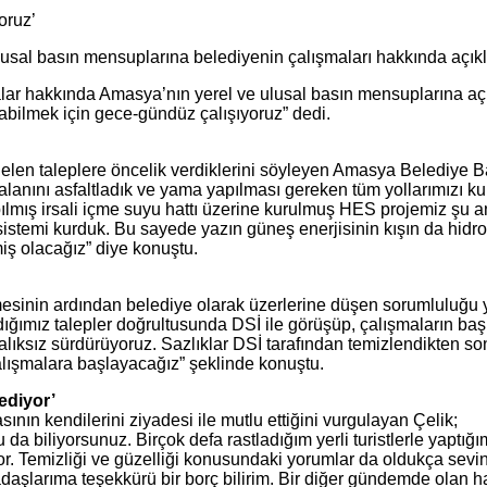
lusal basın mensuplarına belediyenin çalışmaları hakkında açı
ar hakkında Amasya’nın yerel ve ulusal basın mensuplarına aç
rabilmek için gece-gündüz çalışıyoruz” dedi.
ve gelen taleplere öncelik verdiklerini söyleyen Amasya Belediye
k alanını asfaltladık ve yama yapılması gereken tüm yollarımızı ku
mış irsali içme suyu hattı üzerine kurulmuş HES projemiz şu an 
 sistemi kurduk. Bu sayede yazın güneş enerjisinin kışın da hidro
miş olacağız” diye konuştu.
mesinin ardından belediye olarak üzerlerine düşen sorumluluğu y
aldığımız talepler doğrultusunda DSİ ile görüşüp, çalışmaların b
ralıksız sürdürüyoruz. Sazlıklar DSİ tarafından temizlendikten s
 çalışmalara başlayacağız” şeklinde konuştu.
 ediyor’
ının kendilerini ziyadesi ile mutlu ettiğini vurgulayan Çelik;
da biliyorsunuz. Birçok defa rastladığım yerli turistlerle yaptı
iyor. Temizliği ve güzelliği konusundaki yorumlar da oldukça sev
kadaşlarıma teşekkürü bir borç bilirim. Bir diğer gündemde olan 