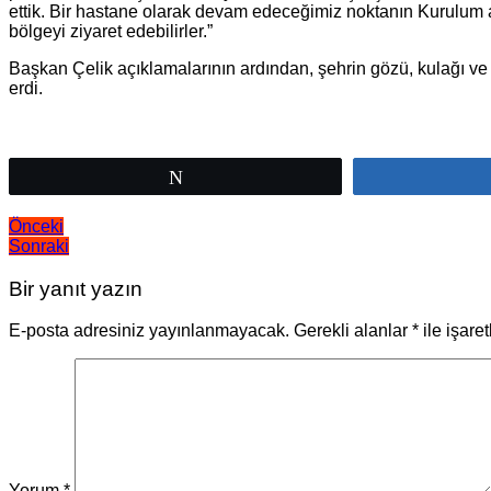
ettik. Bir hastane olarak devam edeceğimiz noktanın Kurulu
bölgeyi ziyaret edebilirler.”
Başkan Çelik açıklamalarının ardından, şehrin gözü, kulağı ve 
erdi.
Tweetle
Yazı
Önceki
Sonraki
gezinmesi
Bir yanıt yazın
E-posta adresiniz yayınlanmayacak.
Gerekli alanlar
*
ile işare
Yorum
*