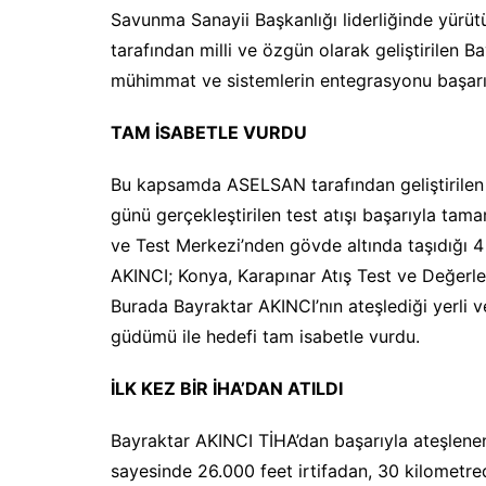
Savunma Sanayii Başkanlığı liderliğinde yürü
tarafından milli ve özgün olarak geliştirilen B
mühimmat ve sistemlerin entegrasyonu başarı
TAM İSABETLE VURDU
Bu kapsamda ASELSAN tarafından geliştirile
günü gerçekleştirilen test atışı başarıyla ta
ve Test Merkezi’nden gövde altında taşıdığı 
AKINCI; Konya, Karapınar Atış Test ve Değerlen
Burada Bayraktar AKINCI’nın ateşlediği yerl
güdümü ile hedefi tam isabetle vurdu.
İLK KEZ BİR İHA’DAN ATILDI
Bayraktar AKINCI TİHA’dan başarıyla ateşl
sayesinde 26.000 feet irtifadan, 30 kilometred