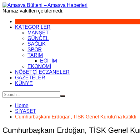
Skip
to
Namaz vakitleri çekilemedi.
content
KATEGORİLER
MANŞET
GÜNCEL
SAĞLIK
SPOR
TARIM
EĞİTİM
EKONOMİ
NÖBETÇİ ECZANELER
GAZETELER
KÜNYE
Home
SİYASET
Cumhurbaşkanı Erdoğan, TİSK Genel Kurulu’na katıldı
Cumhurbaşkanı Erdoğan, TİSK Genel Kuru