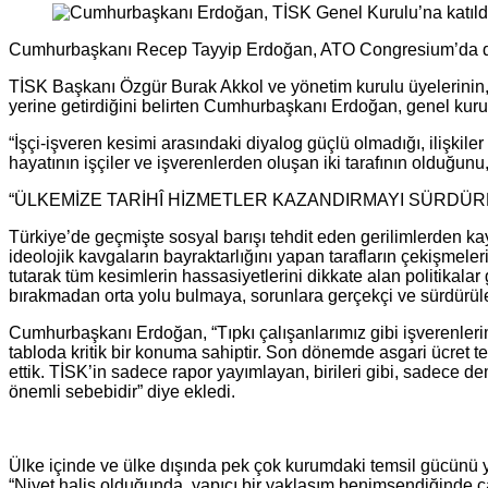
Cumhurbaşkanı Recep Tayyip Erdoğan, ATO Congresium’da düze
TİSK Başkanı Özgür Burak Akkol ve yönetim kurulu üyelerinin, 
yerine getirdiğini belirten Cumhurbaşkanı Erdoğan, genel kuru
“İşçi-işveren kesimi arasındaki diyalog güçlü olmadığı, ilişk
hayatının işçiler ve işverenlerden oluşan iki tarafının olduğunu,
“ÜLKEMİZE TARİHÎ HİZMETLER KAZANDIRMAYI SÜRDÜR
Türkiye’de geçmişte sosyal barışı tehdit eden gerilimlerden ka
ideolojik kavgaların bayraktarlığını yapan tarafların çekişmeleri
tutarak tüm kesimlerin hassasiyetlerini dikkate alan politikala
bırakmadan orta yolu bulmaya, sorunlara gerçekçi ve sürdürüle
Cumhurbaşkanı Erdoğan, “Tıpkı çalışanlarımız gibi işverenlerimiz
tabloda kritik bir konuma sahiptir. Son dönemde asgari ücret te
ettik. TİSK’in sadece rapor yayımlayan, birileri gibi, sadece d
önemli sebebidir” diye ekledi.
Ülke içinde ve ülke dışında pek çok kurumdaki temsil gücünü 
“Niyet halis olduğunda, yapıcı bir yaklaşım benimsendiğinde 