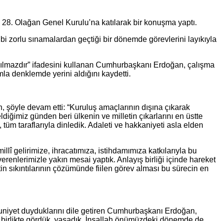
. Olağan Genel Kurulu’na katılarak bir konuşma yaptı.
i zorlu sınamalardan geçtiği bir dönemde görevlerini layıkıyla
ınılmazdır” ifadesini kullanan Cumhurbaşkanı Erdoğan, çalışma
umla denklemde yerini aldığını kaydetti.
, şöyle devam etti: “Kuruluş amaçlarının dışına çıkarak
ldiğimiz günden beri ülkenin ve milletin çıkarlarını en üstte
tüm taraflarıyla dinledik. Adaleti ve hakkaniyeti asla elden
llî gelirimize, ihracatımıza, istihdamımıza katkılarıyla bu
erenlerimizle yakın mesai yaptık. Anlayış birliği içinde hareket
in sıkıntılarının çözümünde fiilen görev alması bu sürecin en
nuniyet duyduklarını dile getiren Cumhurbaşkanı Erdoğan,
 birlikte gördük, yaşadık. İnşallah önümüzdeki dönemde de