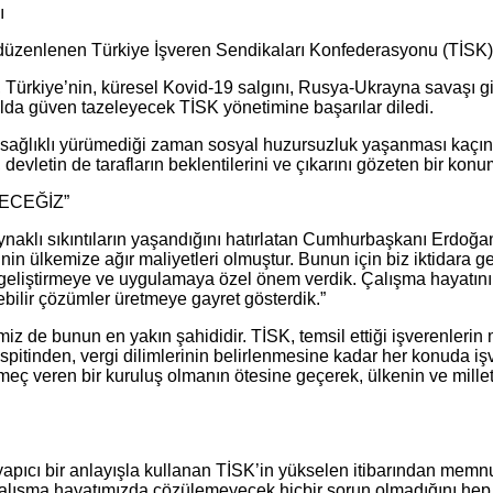
nlenen Türkiye İşveren Sendikaları Konfederasyonu (TİSK) 28
Türkiye’nin, küresel Kovid-19 salgını, Rusya-Ukrayna savaşı gib
lda güven tazeleyecek TİSK yönetimine başarılar diledi.
iler sağlıklı yürümediği zaman sosyal huzursuzluk yaşanması kaç
 devletin de tarafların beklentilerini ve çıkarını gözeten bir kon
ECEĞİZ”
ynaklı sıkıntıların yaşandığını hatırlatan Cumhurbaşkanı Erdoğan
nin ülkemize ağır maliyetleri olmuştur. Bunun için biz iktidara ge
r geliştirmeye ve uygulamaya özel önem verdik. Çalışma hayatını, 
bilir çözümler üretmeye gayret gösterdik.”
 de bunun en yakın şahididir. TİSK, temsil ettiği işverenlerin mi
spitinden, vergi dilimlerinin belirlenmesine kadar her konuda işv
emeç veren bir kuruluş olmanın ötesine geçerek, ülkenin ve millet
yapıcı bir anlayışla kullanan TİSK’in yükselen itibarından mem
çalışma hayatımızda çözülemeyecek hiçbir sorun olmadığını hep