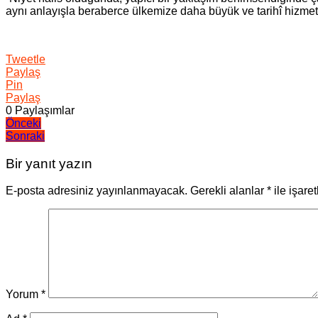
aynı anlayışla beraberce ülkemize daha büyük ve tarihî hizmet
Tweetle
Paylaş
Pin
Paylaş
0
Paylaşımlar
Yazı
Önceki
Sonraki
gezinmesi
Bir yanıt yazın
E-posta adresiniz yayınlanmayacak.
Gerekli alanlar
*
ile işare
Yorum
*