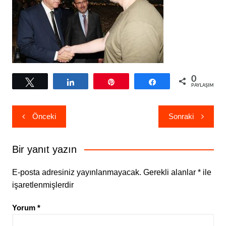
0
Tweetle
Paylaş
Pin
Paylaş
PAYLAŞIMLAR
Yazı
Önceki
Sonraki
gezinmesi
Bir yanıt yazın
E-posta adresiniz yayınlanmayacak.
Gerekli alanlar
*
ile
işaretlenmişlerdir
Yorum
*