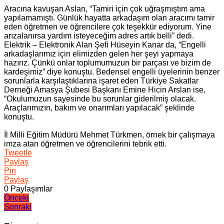
Aracına kavuşan Aslan, “Tamiri için çok uğraşmıştım ama
yapılamamıştı. Günlük hayatta arkadaşım olan aracımı tamir
eden öğretmen ve öğrencilere çok teşekkür ediyorum. Yine
arızalanırsa yardım isteyeceğim adres artık belli” dedi.
Elektrik – Elektronik Alan Şefi Hüseyin Kanar da, “Engelli
arkadaşlarımız için elimizden gelen her şeyi yapmaya
hazırız. Çünkü onlar toplumumuzun bir parçası ve bizim de
kardeşimiz” diye konuştu. Bedensel engelli üyelerinin benzer
sorunlarla karşılaştıklarına işaret eden Türkiye Sakatlar
Derneği Amasya Şubesi Başkanı Emine Hicin Arslan ise,
“Okulumuzun sayesinde bu sorunlar giderilmiş olacak.
Araçlarımızın, bakım ve onarımları yapılacak” şeklinde
konuştu.
İl Milli Eğitim Müdürü
Mehmet Türkmen
, örnek bir çalışmaya
imza atan öğretmen ve öğrencilerini tebrik etti.
Tweetle
Paylaş
Pin
Paylaş
0
Paylaşımlar
Yazı
Önceki
Sonraki
gezinmesi