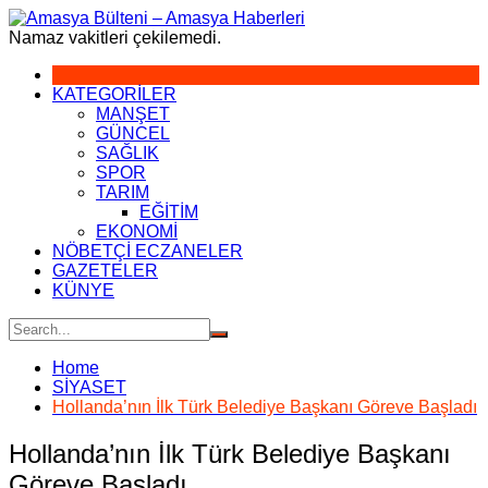
Skip
to
Namaz vakitleri çekilemedi.
content
KATEGORİLER
MANŞET
GÜNCEL
SAĞLIK
SPOR
TARIM
EĞİTİM
EKONOMİ
NÖBETÇİ ECZANELER
GAZETELER
KÜNYE
Home
SİYASET
Hollanda’nın İlk Türk Belediye Başkanı Göreve Başladı
Hollanda’nın İlk Türk Belediye Başkanı
Göreve Başladı