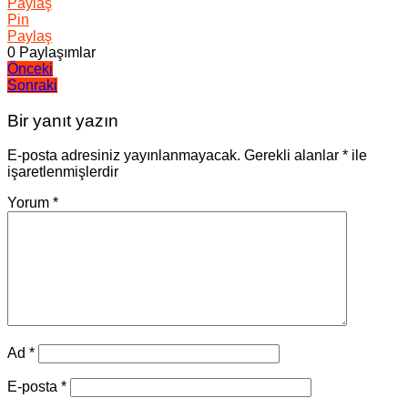
Paylaş
Pin
Paylaş
0
Paylaşımlar
Yazı
Önceki
Sonraki
gezinmesi
Bir yanıt yazın
E-posta adresiniz yayınlanmayacak.
Gerekli alanlar
*
ile
işaretlenmişlerdir
Yorum
*
Ad
*
E-posta
*