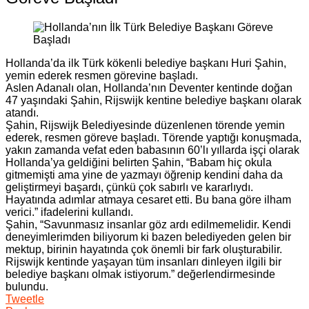
Hollanda’da ilk Türk kökenli belediye başkanı Huri Şahin,
yemin ederek resmen görevine başladı.
Aslen Adanalı olan, Hollanda’nın Deventer kentinde doğan
47 yaşındaki Şahin, Rijswijk kentine belediye başkanı olarak
atandı.
Şahin, Rijswijk Belediyesinde düzenlenen törende yemin
ederek, resmen göreve başladı. Törende yaptığı konuşmada,
yakın zamanda vefat eden babasının 60’lı yıllarda işçi olarak
Hollanda’ya geldiğini belirten Şahin, “Babam hiç okula
gitmemişti ama yine de yazmayı öğrenip kendini daha da
geliştirmeyi başardı, çünkü çok sabırlı ve kararlıydı.
Hayatında adımlar atmaya cesaret etti. Bu bana göre ilham
verici.” ifadelerini kullandı.
Şahin, “Savunmasız insanlar göz ardı edilmemelidir. Kendi
deneyimlerimden biliyorum ki bazen belediyeden gelen bir
mektup, birinin hayatında çok önemli bir fark oluşturabilir.
Rijswijk kentinde yaşayan tüm insanları dinleyen ilgili bir
belediye başkanı olmak istiyorum.” değerlendirmesinde
bulundu.
Tweetle