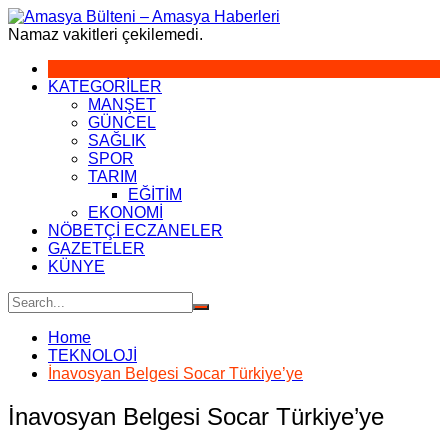
Skip
to
Namaz vakitleri çekilemedi.
content
KATEGORİLER
MANŞET
GÜNCEL
SAĞLIK
SPOR
TARIM
EĞİTİM
EKONOMİ
NÖBETÇİ ECZANELER
GAZETELER
KÜNYE
Home
TEKNOLOJİ
İnavosyan Belgesi Socar Türkiye’ye
İnavosyan Belgesi Socar Türkiye’ye