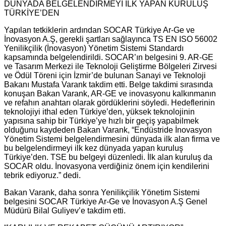
DÜNYADA BELGELENDİRMEYİ İLK YAPAN KURULUŞ
TÜRKİYE’DEN
Yapılan tetkiklerin ardından SOCAR Türkiye Ar-Ge ve
İnovasyon A.Ş, gerekli şartları sağlayınca TS EN ISO 56002
Yenilikçilik (İnovasyon) Yönetim Sistemi Standardı
kapsamında belgelendirildi. SOCAR’ın belgesini 9. AR-GE
ve Tasarım Merkezi ile Teknoloji Geliştirme Bölgeleri Zirvesi
ve Ödül Töreni için İzmir’de bulunan Sanayi ve Teknoloji
Bakanı Mustafa Varank takdim etti. Belge takdimi sırasında
konuşan Bakan Varank, AR-GE ve inovasyonu kalkınmanın
ve refahın anahtarı olarak gördüklerini söyledi. Hedeflerinin
teknolojiyi ithal eden Türkiye’den, yüksek teknolojinin
yapısına sahip bir Türkiye’ye hızlı bir geçiş yapabilmek
olduğunu kaydeden Bakan Varank, “Endüstride İnovasyon
Yönetim Sistemi belgelendirmesini dünyada ilk alan firma ve
bu belgelendirmeyi ilk kez dünyada yapan kuruluş
Türkiye’den. TSE bu belgeyi düzenledi. İlk alan kuruluş da
SOCAR oldu. İnovasyona verdiğiniz önem için kendilerini
tebrik ediyoruz.” dedi.
Bakan Varank, daha sonra Yenilikçilik Yönetim Sistemi
belgesini SOCAR Türkiye Ar-Ge ve İnovasyon A.Ş Genel
Müdürü Bilal Guliyev’e takdim etti.