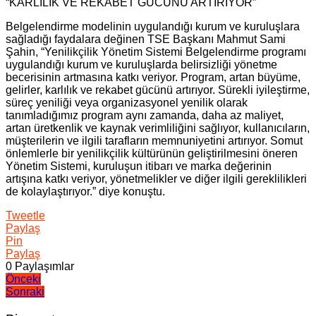
“KARLILIK VE REKABET GÜCÜNÜ ARTIRIYOR”
Belgelendirme modelinin uygulandığı kurum ve kuruluşlara
sağladığı faydalara değinen TSE Başkanı Mahmut Sami
Şahin, “Yenilikçilik Yönetim Sistemi Belgelendirme programı
uygulandığı kurum ve kuruluşlarda belirsizliği yönetme
becerisinin artmasına katkı veriyor. Program, artan büyüme,
gelirler, karlılık ve rekabet gücünü artırıyor. Sürekli iyileştirme,
süreç yeniliği veya organizasyonel yenilik olarak
tanımladığımız program aynı zamanda, daha az maliyet,
artan üretkenlik ve kaynak verimliliğini sağlıyor, kullanıcıların,
müşterilerin ve ilgili tarafların memnuniyetini artırıyor. Somut
önlemlerle bir yenilikçilik kültürünün geliştirilmesini öneren
Yönetim Sistemi, kuruluşun itibarı ve marka değerinin
artışına katkı veriyor, yönetmelikler ve diğer ilgili gereklilikleri
de kolaylaştırıyor.” diye konuştu.
Tweetle
Paylaş
Pin
Paylaş
0
Paylaşımlar
Yazı
Önceki
Sonraki
gezinmesi