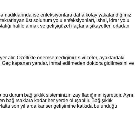
lışamadıklarında ise enfeksiyonlara daha kolay yakalandığımız
ekrarlayan üst solunum yolu enfeksiyonları, ishal, idrar yolu
alığı hafife almak ve gelişigüzel ilaçlarla şikayetleri ortadan
yer alır. Özellikle önemsemediğimiz sivilceler, ayaklardaki
lir. Geç kapanan yaralar, ihmal edilmeden doktora gidilmesini ve
a bu durum bağışıklık sisteminizin zayıfladığının işaretidir. Aynı
bağırsaklara kadar her yerde oluşabilir. Bağışıklık
 Hatta son yıllarda kanser gelişimine katkıda bulunduğu