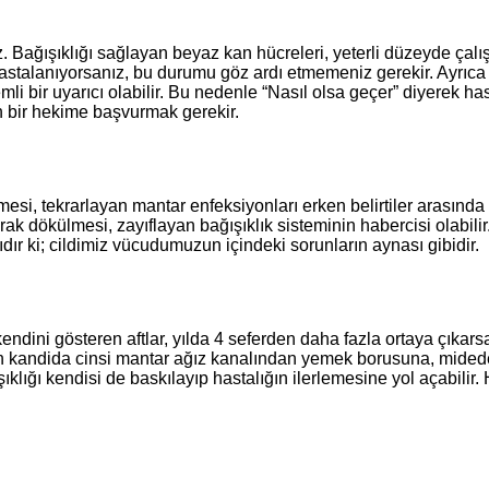
az. Bağışıklığı sağlayan beyaz kan hücreleri, yeterli düzeyde ça
hastalanıyorsanız, bu durumu göz ardı etmemeniz gerekir. Ayrıca t
i bir uyarıcı olabilir. Bu nedenle “Nasıl olsa geçer” diyerek hast
n bir hekime başvurmak gerekir.
si, tekrarlayan mantar enfeksiyonları erken belirtiler arasında 
narak dökülmesi, zayıflayan bağışıklık sisteminin habercisi olabi
dır ki; cildimiz vücudumuzun içindeki sorunların aynası gibidir.
 kendini gösteren aftlar, yılda 4 seferden daha fazla ortaya çıkars
kandida cinsi mantar ağız kanalından yemek borusuna, mideden 
lığı kendisi de baskılayıp hastalığın ilerlemesine yol açabilir.