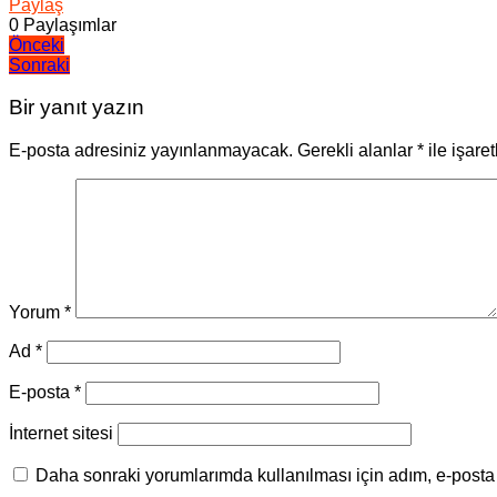
Paylaş
0
Paylaşımlar
Yazı
Önceki
Sonraki
gezinmesi
Bir yanıt yazın
E-posta adresiniz yayınlanmayacak.
Gerekli alanlar
*
ile işare
Yorum
*
Ad
*
E-posta
*
İnternet sitesi
Daha sonraki yorumlarımda kullanılması için adım, e-posta 