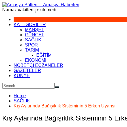
Skip
to
Namaz vakitleri çekilemedi.
content
KATEGORİLER
MANŞET
GÜNCEL
SAĞLIK
SPOR
TARIM
EĞİTİM
EKONOMİ
NÖBETÇİ ECZANELER
GAZETELER
KÜNYE
Home
SAĞLIK
Kış Aylarında Bağışıklık Sisteminin 5 Erken Uyarısı
Kış Aylarında Bağışıklık Sisteminin 5 Erk