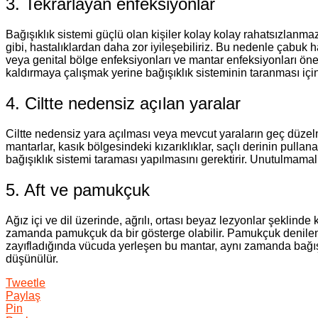
3. Tekrarlayan enfeksiyonlar
Bağışıklık sistemi güçlü olan kişiler kolay kolay rahatsızlanm
gibi, hastalıklardan daha zor iyileşebiliriz. Bu nedenle çabuk 
veya genital bölge enfeksiyonları ve mantar enfeksiyonları öneml
kaldırmaya çalışmak yerine bağışıklık sisteminin taranması içi
4. Ciltte nedensiz açılan yaralar
Ciltte nedensiz yara açılması veya mevcut yaraların geç düzelme
mantarlar, kasık bölgesindeki kızarıklıklar, saçlı derinin pulla
bağışıklık sistemi taraması yapılmasını gerektirir. Unutulmamalı
5. Aft ve pamukçuk
Ağız içi ve dil üzerinde, ağrılı, ortası beyaz lezyonlar şeklinde
zamanda pamukçuk da bir gösterge olabilir. Pamukçuk denilen 
zayıfladığında vücuda yerleşen bu mantar, aynı zamanda bağışık
düşünülür.
Tweetle
Paylaş
Pin