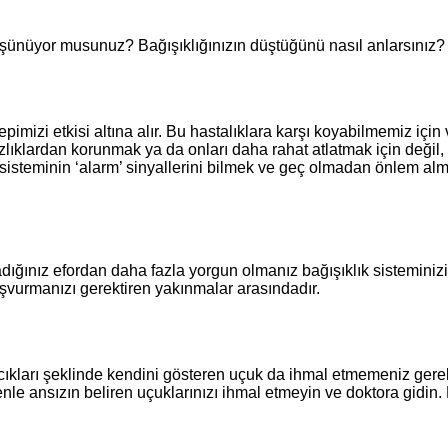
şünüyor musunuz? Bağışıklığınızın düştüğünü nasıl anlarsınız? B
epimizi etkisi altına alır. Bu hastalıklara karşı koyabilmemiz içi
zlıklardan korunmak ya da onları daha rahat atlatmak için değil,
k sisteminin ‘alarm’ sinyallerini bilmek ve geç olmadan önlem alm
dığınız efordan daha fazla yorgun olmanız bağışıklık sisteminizi
aşvurmanızı gerektiren yakınmalar arasındadır.
cıkları şeklinde kendini gösteren uçuk da ihmal etmemeniz gereke
edenle ansızın beliren uçuklarınızı ihmal etmeyin ve doktora gidin.