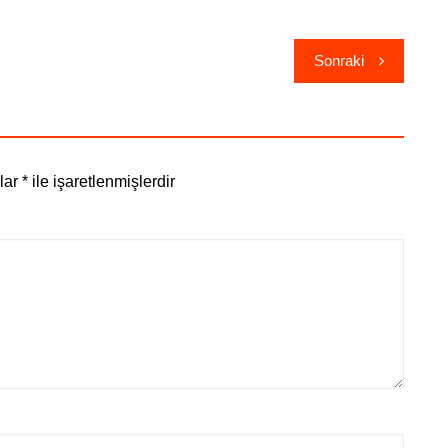
Sonraki
nlar
*
ile işaretlenmişlerdir