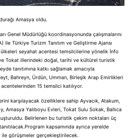
 durağı Amasya oldu.
sları Genel Müdürlüğü koordinasyonunda çalışmalarını
 ile Türkiye Turizm Tanıtım ve Geliştirme Ajansı
 ülkeleri seyahat acentesi temsilcilerine yönelik İnfo
okat illerindeki doğal, tarihi ve kültürel turistik
üzeyde tanıtımına katkı sağlamak amacıyla
yt, Bahreyn, Ürdün, Umman, Birleşik Arap Emirlikleri
 acentelerinden 15 temsilci katılıyor.
lerini karşılayacak özelliklere sahip Ayvacık, Atakum,
, Amasya Yalıboyu Evleri, Tokat Sulu Sokak, Ballıca
uşturuldu. Belirlenen bu turistik çekim noktaları üç
 tanıtılacak.Program kapsamında ayrıca yerelde
 ile görüşmeler gerçekleştirilecek.