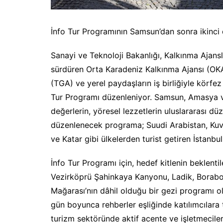
İnfo Tur Programının Samsun’dan sonra ikinci
Sanayi ve Teknoloji Bakanlığı, Kalkınma Ajan
sürdüren Orta Karadeniz Kalkınma Ajansı (OKA)
(TGA) ve yerel paydaşların iş birliğiyle körfez
Tur Programı düzenleniyor. Samsun, Amasya ve T
değerlerin, yöresel lezzetlerin uluslararası d
düzenlenecek programa; Suudi Arabistan, Kuve
ve Katar gibi ülkelerden turist getiren İstanbul
İnfo Tur Programı için, hedef kitlenin beklenti
Vezirköprü Şahinkaya Kanyonu, Ladik, Boraboy
Mağarası’nın dâhil olduğu bir gezi programı ol
gün boyunca rehberler eşliğinde katılımcılara
turizm sektöründe aktif acente ve işletmeciler