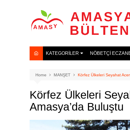
Skip
to
content
KATEGORİLER
NÖBETÇİ ECZAN
MANŞET
GÜNCEL
Home
MANŞET
Körfez Ülkeleri Seyahat Ace
SAĞLIK
Körfez Ülkeleri Seya
SPOR
Amasya’da Buluştu
TARIM
EĞİTİM
EKONOMİ