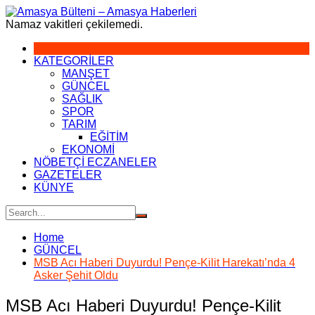
Skip
to
Namaz vakitleri çekilemedi.
content
KATEGORİLER
MANŞET
GÜNCEL
SAĞLIK
SPOR
TARIM
EĞİTİM
EKONOMİ
NÖBETÇİ ECZANELER
GAZETELER
KÜNYE
Home
GÜNCEL
MSB Acı Haberi Duyurdu! Pençe-Kilit Harekatı’nda 4
Asker Şehit Oldu
MSB Acı Haberi Duyurdu! Pençe-Kilit