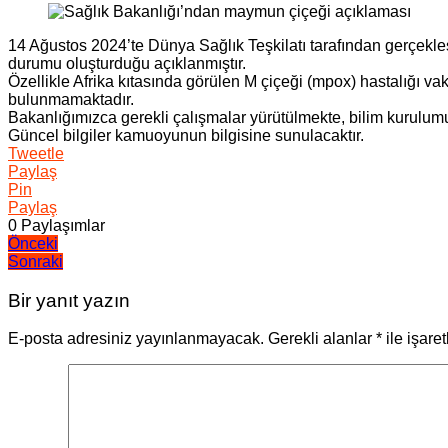
14 Ağustos 2024’te Dünya Sağlık Teşkilatı tarafından gerçekleşt
durumu oluşturduğu açıklanmıştır.
Özellikle Afrika kıtasında görülen M çiçeği (mpox) hastalığı va
bulunmamaktadır.
Bakanlığımızca gerekli çalışmalar yürütülmekte, bilim kurulumu
Güncel bilgiler kamuoyunun bilgisine sunulacaktır.
Tweetle
Paylaş
Pin
Paylaş
0
Paylaşımlar
Yazı
Önceki
Sonraki
gezinmesi
Bir yanıt yazın
E-posta adresiniz yayınlanmayacak.
Gerekli alanlar
*
ile işare