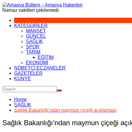
Skip
to
Namaz vakitleri çekilemedi.
content
KATEGORİLER
MANŞET
GÜNCEL
SAĞLIK
SPOR
TARIM
EĞİTİM
EKONOMİ
NÖBETÇİ ECZANELER
GAZETELER
KÜNYE
Home
SAĞLIK
Sağlık Bakanlığı’ndan maymun çiçeği açıklaması
Sağlık Bakanlığı’ndan maymun çiçeği açı