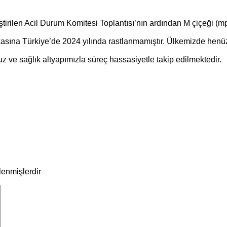
irilen Acil Durum Komitesi Toplantısı’nın ardından M çiçeği (mpo
kasına Türkiye’de 2024 yılında rastlanmamıştır. Ülkemizde henüz 
z ve sağlık altyapımızla süreç hassasiyetle takip edilmektedir.
tlenmişlerdir