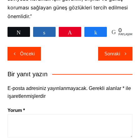
koruması sağlayan güneş gözlükleri tercih edilmesi
önemlidir.”
0
Tweetle
Paylaş
Pin
Paylaş
PAYLAŞIMLAR
Yazı
Önceki
Sonraki
gezinmesi
Bir yanıt yazın
E-posta adresiniz yayınlanmayacak.
Gerekli alanlar
*
ile
işaretlenmişlerdir
Yorum
*