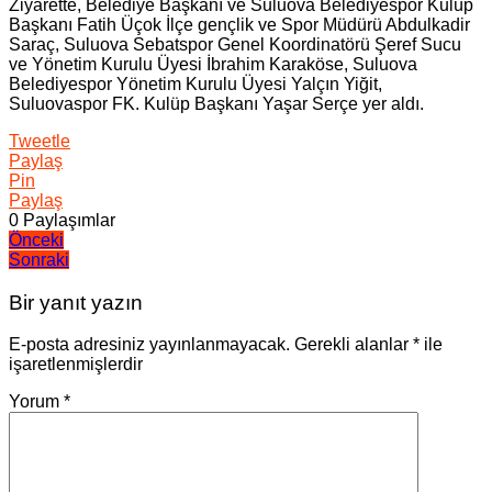
Ziyarette, Belediye Başkanı ve Suluova Belediyespor Kulüp
Başkanı Fatih Üçok İlçe gençlik ve Spor Müdürü Abdulkadir
Saraç, Suluova Sebatspor Genel Koordinatörü Şeref Sucu
ve Yönetim Kurulu Üyesi İbrahim Karaköse, Suluova
Belediyespor Yönetim Kurulu Üyesi Yalçın Yiğit,
Suluovaspor FK. Kulüp Başkanı Yaşar Serçe yer aldı.
Tweetle
Paylaş
Pin
Paylaş
0
Paylaşımlar
Yazı
Önceki
Sonraki
gezinmesi
Bir yanıt yazın
E-posta adresiniz yayınlanmayacak.
Gerekli alanlar
*
ile
işaretlenmişlerdir
Yorum
*