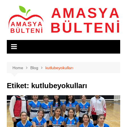
Skip
to
content
Home
Blog
kutlubeyokulları
Etiket:
kutlubeyokulları