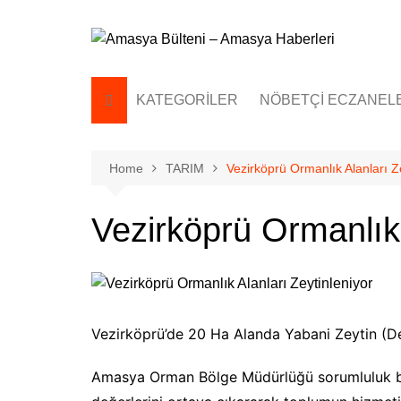
Skip
to
content
KATEGORİLER
NÖBETÇİ ECZANEL
MANŞET
GÜNCEL
Home
TARIM
Vezirköprü Ormanlık Alanları Z
SAĞLIK
Vezirköprü Ormanlık 
SPOR
TARIM
EĞİTİM
EKONOMİ
Vezirköprü’de 20 Ha Alanda Yabani Zeytin (Del
Amasya Orman Bölge Müdürlüğü sorumluluk bölge