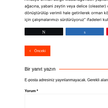
ağacına, yabani zeytin veya delice (oleaster) de
dönüştürülüp verimli hale getirilerek orman k
için çalışmalarımızı sürdürüyoruz” ifadeleri kull
Tweetle
Paylaş
Yazı
Önceki
gezinmesi
Bir yanıt yazın
E-posta adresiniz yayınlanmayacak.
Gerekli ala
Yorum
*