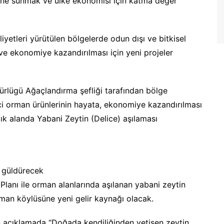
tine sunmak ve ülke ekonomisi için katma değer
iyetleri yürütülen bölgelerde odun dışı ve bitkisel
 ve ekonomiye kazandırılması için yeni projeler
lügü Ağaçlandırma şefliği tarafından bölge
ici orman ürünlerinin hayata, ekonomiye kazandırılması
k alanda Yabani Zeytin (Delice) aşılaması
ü güldürecek
Planı ile orman alanlarında aşılanan yabani zeytin
orman köylüsüne yeni gelir kaynağı olacak.
açıklamada “Doğada kendiliğinden yetişen zeytin