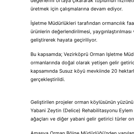
değerlerini ortaya çıkararak toplumun hizme
üretmek için çalışmalarına devam ediyor.
İşletme Müdürlükleri tarafından ormancılık faal
ürünlerin değerlendirilmesi, yaygınlaştırılması
geliştirerek hayata geçiriliyor.
Bu kapsamda; Vezirköprü Orman Işletme Müdür
ormanlarında doğal olarak yetişen gelir getir
kapsamında Susuz köyü mevkiinde 20 hektarlı
gerçekleştirildi.
Geliştirilen projeler orman köylüsünün yüzün
Yabani Zeytin (Delice) Rehabilitasyonu Eylem 
ağaçları ve diğer yabani gelir getirici türler 
Amasya Orman Bölge Müdürlüğü’nden yapılan 