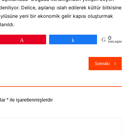
niliyor. Delice, aşılanıp ıslah edilerek kültür bitkisine
öylüsüne yeni bir ekonomik gelir kapısı oluşturmak
anıldı.
0
Pin
Paylaş
PAYLAŞIMLAR
Sonraki
nlar
*
ile işaretlenmişlerdir