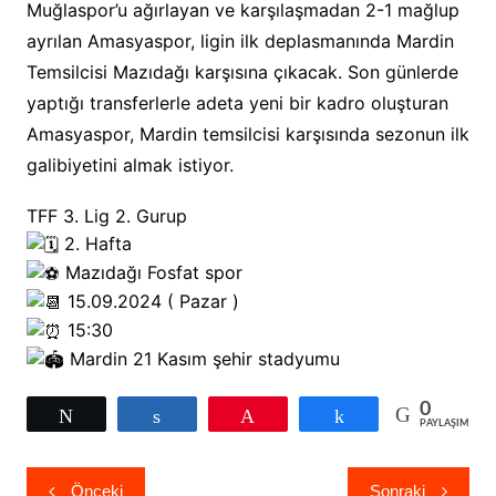
Muğlaspor’u ağırlayan ve karşılaşmadan 2-1 mağlup
ayrılan Amasyaspor, ligin ilk deplasmanında Mardin
Temsilcisi Mazıdağı karşısına çıkacak. Son günlerde
yaptığı transferlerle adeta yeni bir kadro oluşturan
Amasyaspor, Mardin temsilcisi karşısında sezonun ilk
galibiyetini almak istiyor.
TFF 3. Lig 2. Gurup
2. Hafta
Mazıdağı Fosfat spor
15.09.2024 ( Pazar )
15:30
Mardin 21 Kasım şehir stadyumu
0
Tweetle
Paylaş
Pin
Paylaş
PAYLAŞIMLAR
Yazı
Önceki
Sonraki