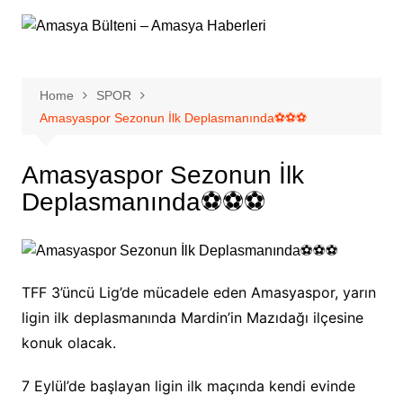
Skip
to
content
Home
SPOR
Amasyaspor Sezonun İlk Deplasmanında⚽️⚽️⚽️
Amasyaspor Sezonun İlk
Deplasmanında⚽️⚽️⚽️
TFF 3’üncü Lig’de mücadele eden Amasyaspor, yarın
ligin ilk deplasmanında Mardin’in Mazıdağı ilçesine
konuk olacak.
7 Eylül’de başlayan ligin ilk maçında kendi evinde