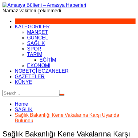
Skip
to
Namaz vakitleri çekilemedi.
content
KATEGORİLER
MANŞET
GÜNCEL
SAĞLIK
SPOR
TARIM
EĞİTİM
EKONOMİ
NÖBETÇİ ECZANELER
GAZETELER
KÜNYE
Home
SAĞLIK
Sağlık Bakanlığı Kene Vakalarına Karşı Uyarıda
Bulundu
Sağlık Bakanlığı Kene Vakalarına Karşı