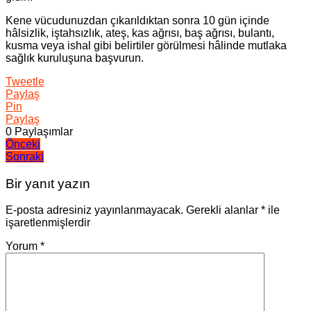
Kene vücudunuzdan çıkarıldıktan sonra 10 gün içinde
hâlsizlik, iştahsızlık, ateş, kas ağrısı, baş ağrısı, bulantı,
kusma veya ishal gibi belirtiler görülmesi hâlinde mutlaka
sağlık kuruluşuna başvurun.
Tweetle
Paylaş
Pin
Paylaş
0
Paylaşımlar
Yazı
Önceki
Sonraki
gezinmesi
Bir yanıt yazın
E-posta adresiniz yayınlanmayacak.
Gerekli alanlar
*
ile
işaretlenmişlerdir
Yorum
*