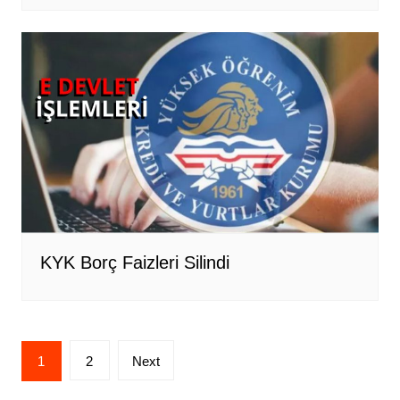
KYK Borç Faizleri Silindi
Yazı
1
2
Next
sayfalandırması