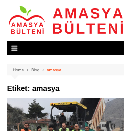
Skip
to
content
Home
Blog
amasya
Etiket:
amasya