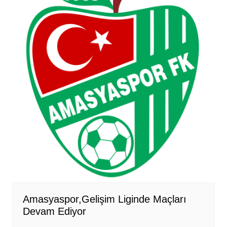
Amasyaspor,Gelişim Liginde Maçları
Devam Ediyor