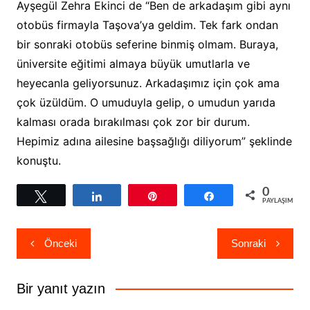
Ayşegül Zehra Ekinci de “Ben de arkadaşım gibi aynı
otobüs firmayla Taşova’ya geldim. Tek fark ondan
bir sonraki otobüs seferine binmiş olmam. Buraya,
üniversite eğitimi almaya büyük umutlarla ve
heyecanla geliyorsunuz. Arkadaşımız için çok ama
çok üzüldüm. O umuduyla gelip, o umudun yarıda
kalması orada bırakılması çok zor bir durum.
Hepimiz adına ailesine başsağlığı diliyorum” şeklinde
konuştu.
0
Tweetle
Paylaş
Pin
Paylaş
PAYLAŞIMLAR
Yazı
Önceki
Sonraki
gezinmesi
Bir yanıt yazın