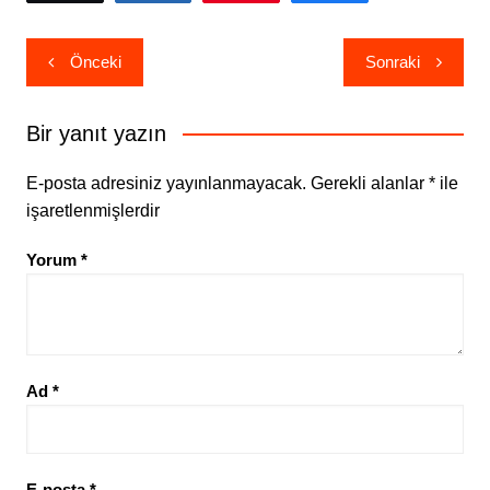
Yazı
Önceki
Sonraki
gezinmesi
Bir yanıt yazın
E-posta adresiniz yayınlanmayacak.
Gerekli alanlar
*
ile
işaretlenmişlerdir
Yorum
*
Ad
*
E-posta
*